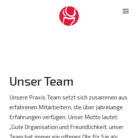
ÜBER UNS
LEISTUNGEN
DIAGNOSTIK
KONTAKT
Unser Team
DATENSCHUTZ
IMPRESSUM
Unsere Praxis Team setzt sich zusammen aus
erfahrenen Mitarbeitern, die über jahrelange
ONLINE TERMINVERGABE
Erfahrungen verfügen. Unser Motto lautet:
„Gute Organisation und Freundlichkeit, unser
Team hat immer ein offenes Ohr für Sie als